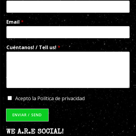
Email
*
Cuéntanos! / Tell us!
*
P
Acepto la Política de privacidad
o
l
í
ENVIAR / SEND
t
i
WE A.R.E SOCIAL!
c