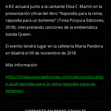
A.R.E actuará junto a la cantante Elisa C. Martín en la
presentación oficial del libro “Rapsodia para la reina,
rapsodia para un bohemio” (Tinta Púrpura Ediciones,
2018), interpretando canciones de la emblemática
banda Queen.
El evento tendrá lugar en la cafetería María Pandora
en Madrid el 09 de noviembre de 2018.
Más información:
https://tintapurpuraediciones.com/colecciones/sangr
e-azul/rapsodia-para-la-reina-rapsodia-para-un-
bohemio/
COMPARTE EN REDES SOCIALES